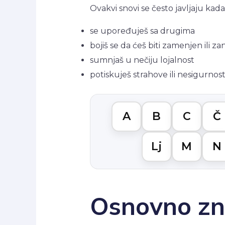
Ovakvi snovi se često javljaju kada
se upoređuješ sa drugima
bojiš se da ćeš biti zamenjen ili 
sumnjaš u nečiju lojalnost
potiskuješ strahove ili nesigurnos
A
B
C
Č
Lj
M
N
Osnovno zna