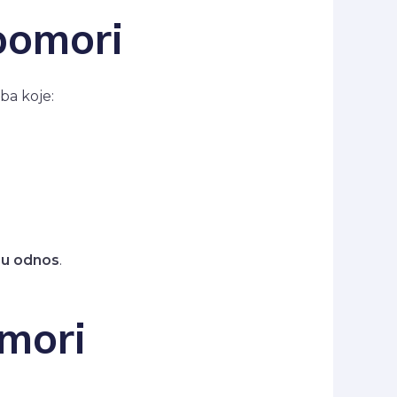
bomori
oba koje:
i u odnos
.
mori