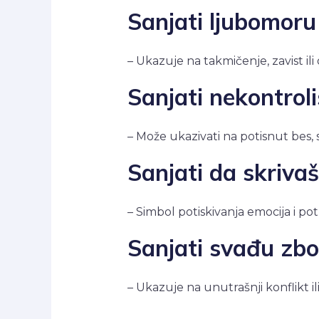
Sanjati ljubomoru
– Ukazuje na takmičenje, zavist ili
Sanjati nekontrol
– Može ukazivati na potisnut bes, s
Sanjati da skriva
– Simbol potiskivanja emocija i po
Sanjati svađu zb
– Ukazuje na unutrašnji konflikt 