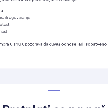
ga
ist ili ogovaranje
petost
lnost
omora u snu upozorava da
čuvaš odnose, ali i sopstveno