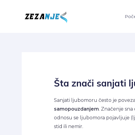
Skip
to
Poč
content
Šta znači sanjati 
Sanjati ljubomoru često je povez
samopouzdanjem
. Značenje sna 
odnosu se ljubomora pojavljuje (l
stid ili nemir.