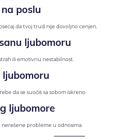
 na poslu
 osećaj da tvoj trud nije dovoljno cenjen.
isanu ljubomoru
trah ili emotivnu nestabilnost.
š ljubomoru
trebe da se suočiš sa sobom iskreno.
og ljubomore
ili nerešene probleme u odnosima.