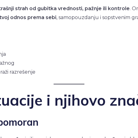
rašnji strah od gubitka vrednosti, pažnje ili kontrole
. O
tvoj odnos prema sebi
, samopouzdanju i sopstvenim gr
nja
važnog
traži razrešenje
uacije i njihovo zna
jubomoran