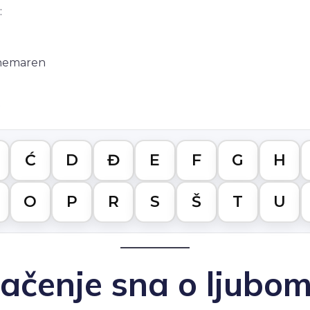
:
zanemaren
t
Ć
D
Đ
E
F
G
H
O
P
R
S
Š
T
U
čenje sna o ljubom