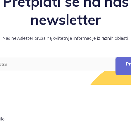
Pretplati se na naš
newsletter
Naš newsletter pruža najkvlitetnije informacije iz raznih oblasti.
Pr
ilo