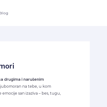
Blog
omori
sa drugima i narušenim
ko ljubomoran na tebe, u kom
emocije san izaziva – bes, tugu,