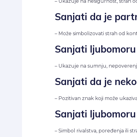
– Ukazuje na nesigurnost, strah o
Sanjati da je par
– Može simbolizovati strah od kon
Sanjati ljubomoru
– Ukazuje na sumnju, nepoverenje
Sanjati da je nek
– Pozitivan znak koji može ukaziva
Sanjati ljubomoru
– Simbol rivalstva, poređenja ili st