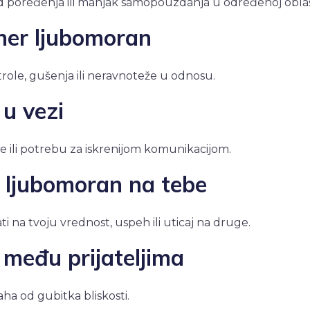
d poređenja ili manjak samopouzdanja u određenoj oblast
tner ljubomoran
trole, gušenja ili neravnoteže u odnosu.
 u vezi
 ili potrebu za iskrenijom komunikacijom.
o ljubomoran na tebe
ti na tvoju vrednost, uspeh ili uticaj na druge.
 među prijateljima
raha od gubitka bliskosti.