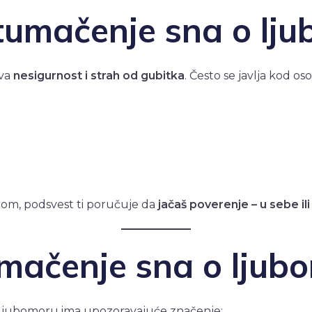
tumačenje sna o lju
ava
nesigurnost i strah od gubitka
. Često se javlja kod os
rom, podsvest ti poručuje da
jačaš poverenje – u sebe il
mačenje sna o ljubo
 ljubomoru ima upozoravajuće značenje: