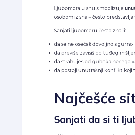
Ljubomora u snu simbolizuje
unut
osobom iz sna – često predstavlja
Sanjati ljubomoru često znači:
da se ne osećaš dovoljno sigurno
da previše zavisiš od tuđeg mišlje
da strahuješ od gubitka nečega 
da postoji unutrašnji konflikt koji 
Najčešće sit
Sanjati da si ti l