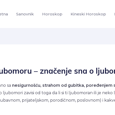
etna
Sanovnik
Horoskop
Kineski Horoskop
ljubomoru – značenje sna o ljub
ano sa
nesigurnošću, strahom od gubitka, poređenjem 
o ljubomori zavisi od toga da li si ti ljubomoran ili je ne
jubavnom, prijateljskom, porodičnom, poslovnom) i kakve 