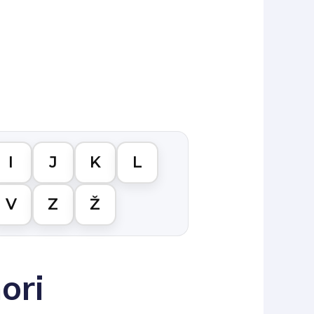
I
J
K
L
V
Z
Ž
ori