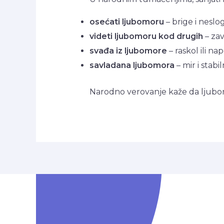
osećati ljubomoru
– brige i neslo
videti ljubomoru kod drugih
– zav
svađa iz ljubomore
– raskol ili na
savladana ljubomora
– mir i stabi
Narodno verovanje kaže da ljub