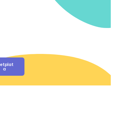
etplat
A