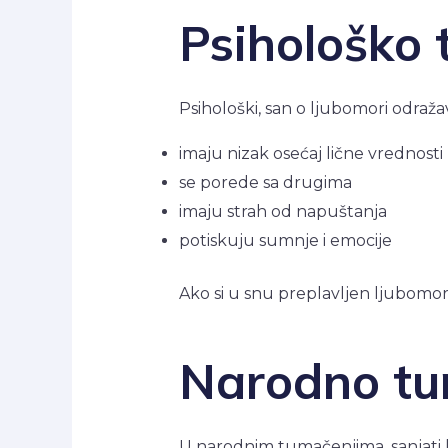
Psihološko 
Psihološki, san o ljubomori odraž
imaju nizak osećaj lične vrednosti
se porede sa drugima
imaju strah od napuštanja
potiskuju sumnje i emocije
Ako si u snu preplavljen ljubomo
Narodno tu
U narodnim tumačenjima, sanjati