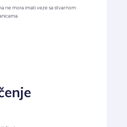
na ne mora imati veze sa stvarnom
anicama.
čenje